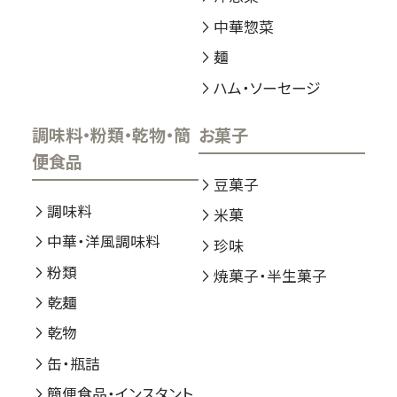
中華惣菜
麺
ハム・ソーセージ
調味料・粉類・乾物・簡
お菓子
便食品
豆菓子
調味料
米菓
中華・洋風調味料
珍味
粉類
焼菓子・半生菓子
乾麺
乾物
缶・瓶詰
簡便食品・インスタント