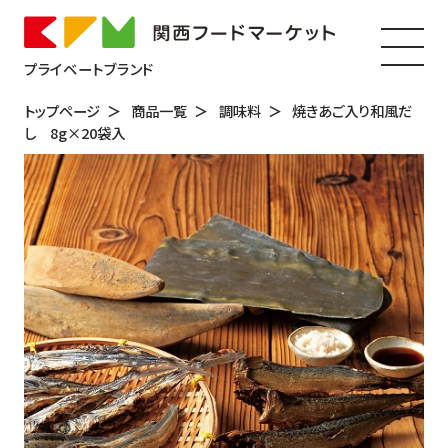
プライベートブランド
トップページ
商品一覧
調味料
焼きあご入り和風だ
し 8g×20袋入