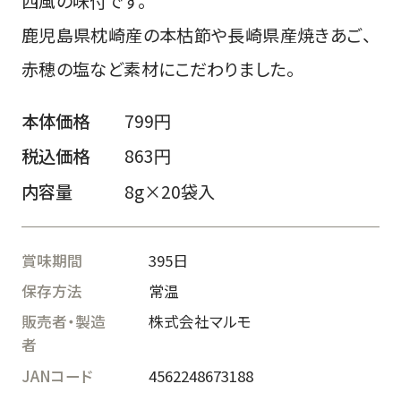
西風の味付です。
鹿児島県枕崎産の本枯節や長崎県産焼きあご、
赤穂の塩など素材にこだわりました。
本体価格
799円
税込価格
863円
内容量
8g×20袋入
賞味期間
395日
保存方法
常温
販売者・製造
株式会社マルモ
者
JANコード
4562248673188