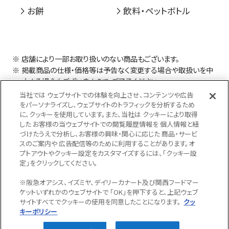
お餅
飲料・ペットボトル
店舗により一部お取り扱いのない商品もございます。
掲載商品の仕様・価格等は予告なく変更する場合や取扱いを中
止する場合もございますので、ご了承ください。
当社では ウェブサイトでの体験を向上させ、コンテンツや広告
をパーソナライズし、ウェブサイトのトラフィックを分析するため
に、クッキーを使用しています。また、当社は クッキーにより取得
した お客様の当ウェブサイトでの閲覧履歴情報を 個人情報と紐
づけたうえで分析し、お客様の興味・関心に応じた 商品・サービ
スのご案内や 広告配信等のために利用することがあります。オ
プトアウトやクッキー設定をカスタマイズするには、「クッキー設
定」をクリックしてください。
プライバシーポリシー
※阪急オアシス、イズミヤ、デイリーカナート及び関西フードマー
クッキーポリシー
ケットいずれかのウェブサイトで 「OK」を押下すると、上記ウェブ
ソーシャルメディアポリシー
サイトすべてでクッキーの使用を同意したことになります。
クッ
キーポリシー
Copyright© KANSAI FOOD MARKET,INC. All Rights Reserved.