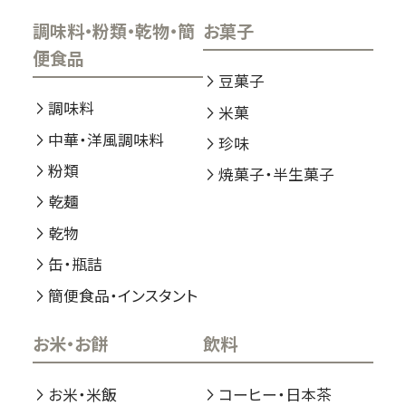
調味料・粉類・乾物・簡
お菓子
便食品
豆菓子
調味料
米菓
中華・洋風調味料
珍味
粉類
焼菓子・半生菓子
乾麺
乾物
缶・瓶詰
簡便食品・インスタント
お米・お餅
飲料
お米・米飯
コーヒー・日本茶