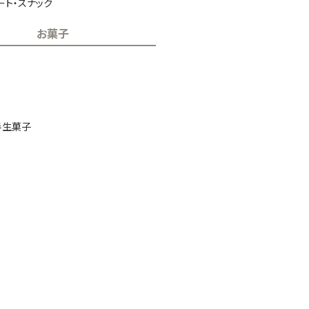
ート・スナック
お菓子
半生菓子