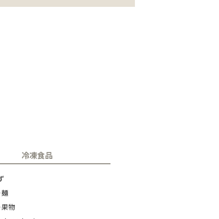
冷凍食品
ず
・麺
・果物