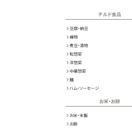
チルド食品
豆腐・納豆
練物
煮豆・漬物
和惣菜
洋惣菜
中華惣菜
麺
ハム・ソーセージ
お米・お餅
お米・米飯
お餅