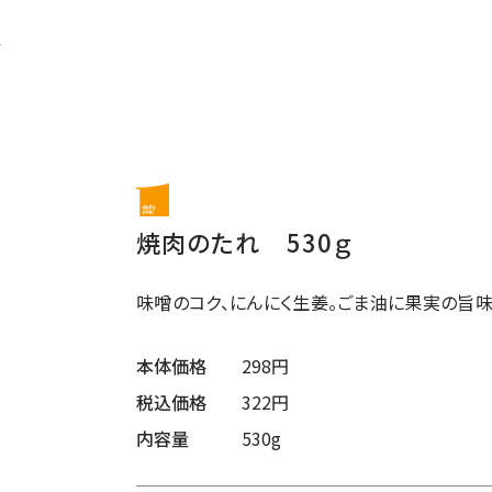
ド
焼肉のたれ 530ｇ
味噌のコク、にんにく生姜。ごま油に果実の旨味
本体価格
298円
税込価格
322円
内容量
530g