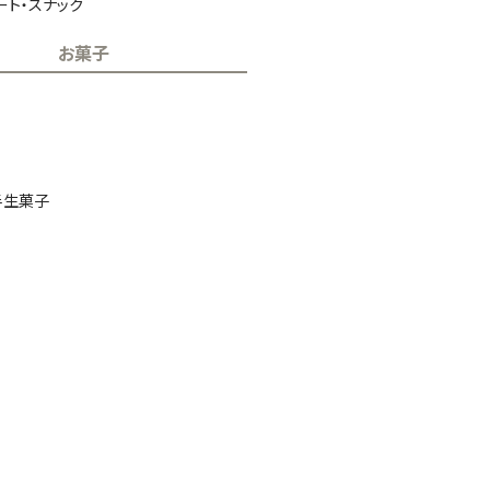
ート・スナック
お菓子
半生菓子