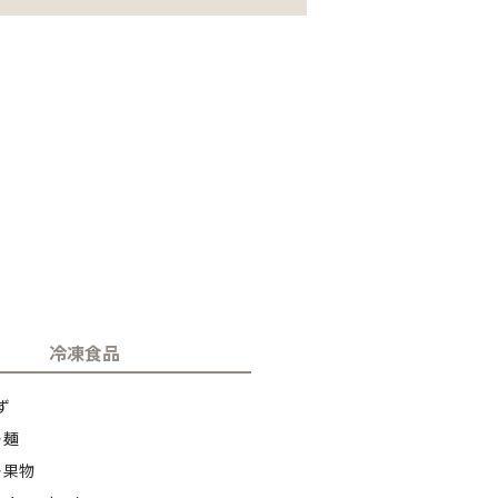
冷凍食品
ず
・麺
・果物