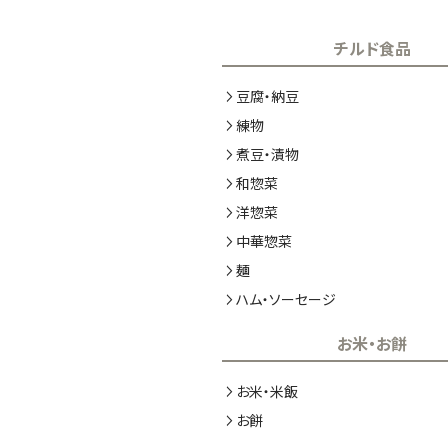
チルド食品
豆腐・納豆
練物
煮豆・漬物
和惣菜
洋惣菜
中華惣菜
麺
ハム・ソーセージ
お米・お餅
お米・米飯
お餅